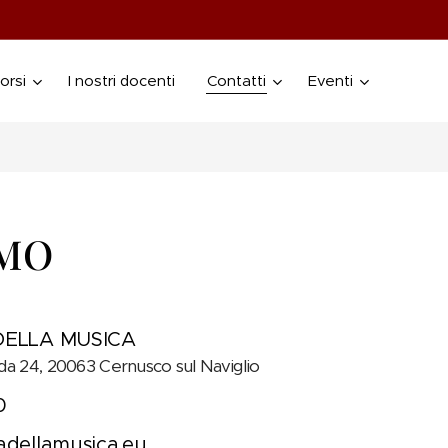
orsi
I nostri docenti
Contatti
Eventi
AMO
DELLA MUSICA
nda 24, 20063 Cernusco sul Naviglio
30
dellamusica.eu