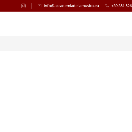
info@accademiadellamusica.eu
+39 351 52