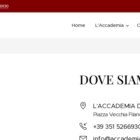
66930
Home
L'Accademia
C
DOVE SI
L'ACCADEMIA 
Piazza Vecchia Fila
+39 351 52669
info@accademia