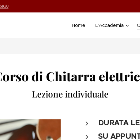
66930
Home
L'Accademia
C
orso di Chitarra elettri
Lezione individuale
DURATA L
SU APPUN