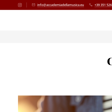
info@accademiadellamusica.eu
+39 351 52
C