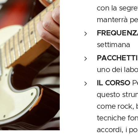
con la segre
manterrà per
FREQUENZ
settimana
PACCHETT
uno dei labo
IL CORSO
P
questo strum
come rock, b
tecniche fon
accordi, i po