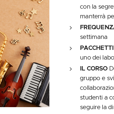
con la segre
manterrà per
FREQUENZ
settimana
PACCHETT
uno dei labo
IL CORSO
D
gruppo e sv
collaborazio
studenti a co
seguire la di