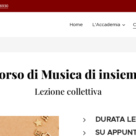
66930
Home
L'Accademia
C
orso di Musica di insie
Lezione collettiva
DURATA L
SU APPUN