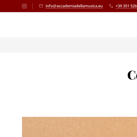
info@accademiadellamusica.eu
+39 351 52
C